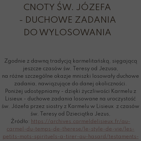
CNOTY ŚW. JÓZEFA
- DUCHOWE ZADANIA
DO WYLOSOWANIA
Zgodnie z dawną tradycją karmelitańską, sięgającą
jeszcze czasów św. Teresy od Jezusa,
na różne szczególne okazje mniszki losowały duchowe
zadania, nawiązujące do danej okoliczności.
Poniżej udostępniamy - dzięki życzliwości Karmelu z
Lisieux - duchowe zadania losowane na uroczystość
św. Józefa przez siostry z Karmelu w Lisieux z czasów
św. Teresy od Dzieciątka Jezus,
Źródło:
https://archives.carmeldelisieux.fr/au-
carmel-du-temps-de-therese/le-style-de-vie/les-
petits-mots-spirituels-a-tirer-au-hasard/testaments-