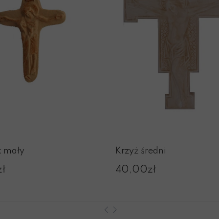
k mały
Krzyż średni
zł
40,00zł