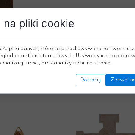
na pliki cookie
Dodaj do koszyka
ałe pliki danych, które są przechowywane na Twoim ur
eglądania stron internetowych. Używamy ich do popraw
onalizacji treści, oraz analizy ruchu na stronie.
ZOBACZ RÓWNIEŻ
Dostosuj
Zezwól na