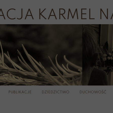
ACJA KARMEL N
PUBLIKACJE
DZIEDZICTWO
DUCHOWOŚĆ
plerze
Wirtualny 
Szkaple