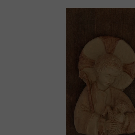
Ró
Figurki
Ka