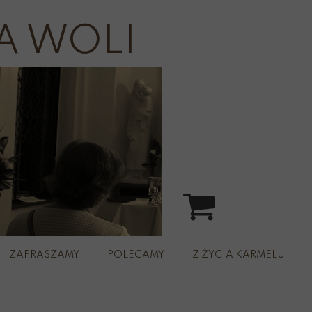
A WOLI
ZAPRASZAMY
POLECAMY
Z ŻYCIA KARMELU
spacer
rz św.