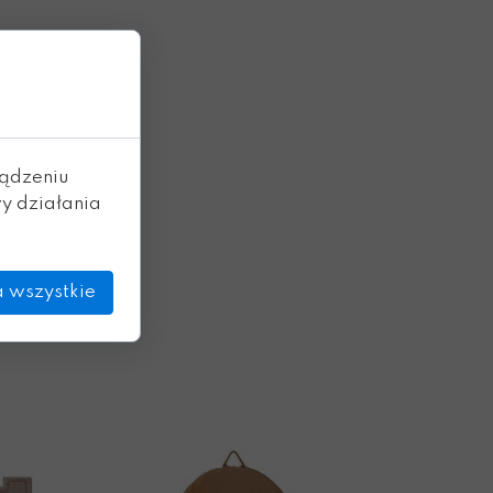
ządzeniu
y działania
 wszystkie