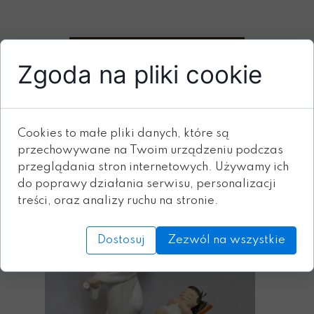
Dodaj do koszyka
Zgoda na pliki cookie
ZOBACZ RÓWNIEŻ
Cookies to małe pliki danych, które są
przechowywane na Twoim urządzeniu podczas
przeglądania stron internetowych. Używamy ich
do poprawy działania serwisu, personalizacji
treści, oraz analizy ruchu na stronie.
Dostosuj
Zezwól na wszystkie