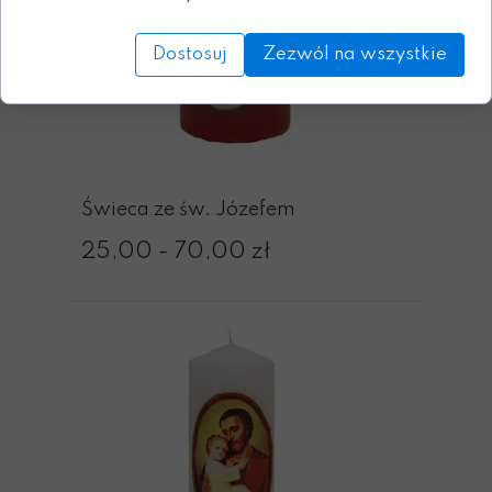
Dostosuj
Zezwól na wszystkie
Świeca ze św. Józefem
25,00 - 70,00 zł