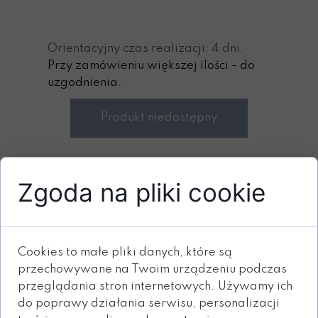
Orientacyjny czas realizacji: 4 dni.
Przy zamówieniu większej ilości - do
uzgodnienia.
Produkt niedostępny
Zgoda na pliki cookie
ZOBACZ RÓWNIEŻ
Cookies to małe pliki danych, które są
przechowywane na Twoim urządzeniu podczas
przeglądania stron internetowych. Używamy ich
do poprawy działania serwisu, personalizacji