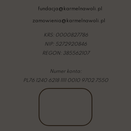
fundacja@karmelnawoli.pl
zamowienia@karmelnawoli.pl
KRS: 0000827786
NIP: 5272920846
REGON: 385562107
Numer konta:
PL76 1240 6218 1111 0010 9702 7550