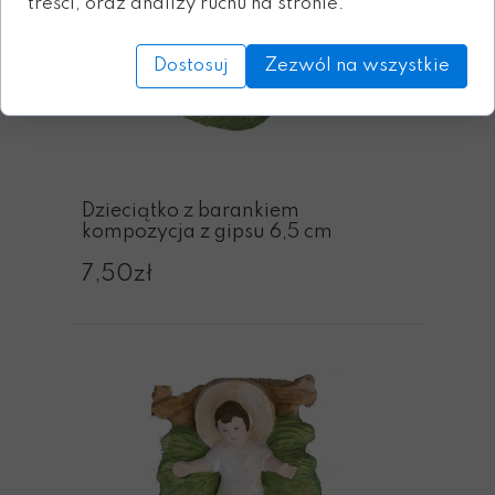
treści, oraz analizy ruchu na stronie.
Dostosuj
Zezwól na wszystkie
Dzieciątko z barankiem
kompozycja z gipsu 6,5 cm
7,50zł