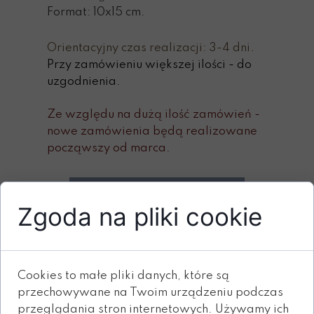
Format: 10x15 cm.
Orientacyjny czas realizacji: 3-4 dni.
Przy zamówieniu większej ilości - do
uzgodnienia.
Ze względu na dużą ilość zamówień -
nowe zamówienia będą realizowane
począwszy od marca.
Produkt niedostępny
Zgoda na pliki cookie
Cookies to małe pliki danych, które są
ZOBACZ RÓWNIEŻ
przechowywane na Twoim urządzeniu podczas
przeglądania stron internetowych. Używamy ich