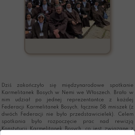
Dziś zakończyło się międzynarodowe spotkanie
Karmelitanek Bosych w Nemi we Włoszech. Brało w
nim udział po jednej reprezentantce z każdej
Federacji Karmelitanek Bosych, łącznie 58 mniszek (z
dwóch Federacji nie było przedstawicielek). Celem
spotkania było rozpoczęcie prac nad rewizją
Konstytucji Karmelitanek Bosych, co jest związane z