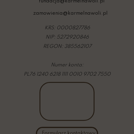
fundacja@karmelnawoli.pl
zamowienia@karmelnawoli.pl
KRS: 0000827786
NIP: 5272920846
REGON: 385562107
Numer konta:
PL76 1240 6218 1111 0010 9702 7550
Formularz kontaktowy