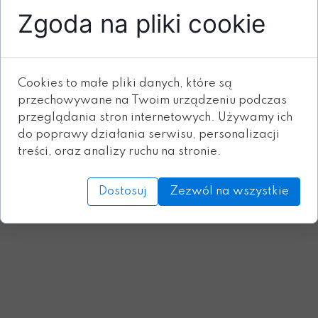
wydanymi w ostatnich latach przez Stolicę Apostolską
Zgoda na pliki cookie
dokumentami normującymi życie mniszek i
koniecznością dostosowania do nich własnych tekstów
prawnych. Zostanie powołana międzynarodowa
komisja mająca na celu rewizję Konstytucji. 18
Cookies to małe pliki danych, które są
kwietnia delegatki Federacji spotkały się na audiencji
przechowywane na Twoim urządzeniu podczas
z Ojcem świętym. Podczas tej samej audiencji
przeglądania stron internetowych. Używamy ich
postulator Zakonu wraz z ojcem generałem wręczyli
do poprawy działania serwisu, personalizacji
Ojcu świętemu prośbę o uznanie św. Edyty Stein za
treści, oraz analizy ruchu na stronie.
doktora Kościoła.
Źródło zdjęcia:
https://www.facebook.com/CuriaGeneraliziaCS
Dostosuj
Zezwól na wszystkie