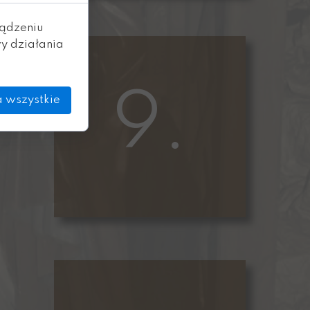
ządzeniu
y działania
9.
 wszystkie