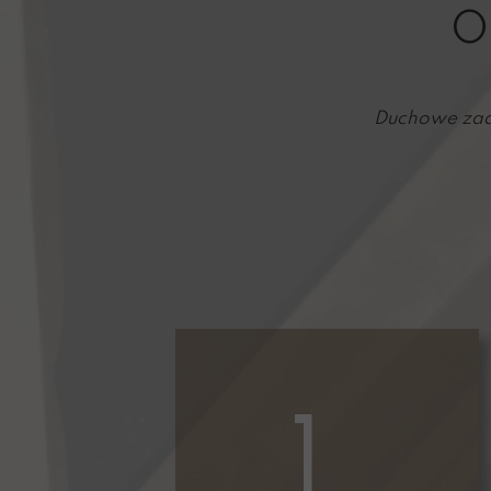
Ró
O
Figurki
Ka
Duchowe zada
1.