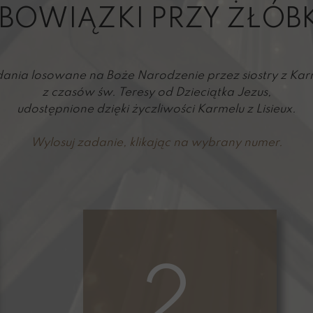
żańce
Matka Boża
Wystawy o
BOWIĄZKI PRZY ŻŁÓB
 i świece
I Klasztor Karmelitanek
św. J
rtki
Figury Zofii Trzcińskiej-Kamiń
Św. Teresa od D
nia losowane na Boże Narodzenie przez siostry z Karm
z czasów św. Teresy od Dzieciątka Jezus,
Ogród Karmelu 
M. Teresa 
udostępnione dzięki życzliwości Karmelu z Lisieux.
Relikwie i pamiątki po Sługach Bo
Mniej znane po
Wylosuj zadanie, klikając na wybrany numer.
Czyte
2.