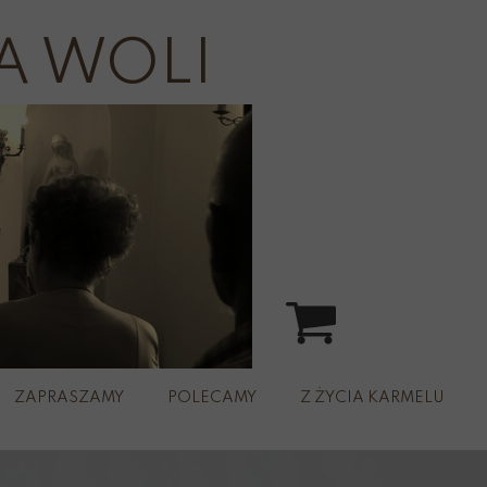
A WOLI
ZAPRASZAMY
POLECAMY
Z ŻYCIA KARMELU
spacer
rz św.