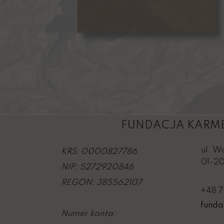
FUNDACJA KARME
ul. W
KRS: 0000827786
01-2
NIP: 5272920846
REGON: 385562107
+48 7
funda
Numer konta: