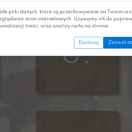
ałe pliki danych, które są przechowywane na Twoim ur
eglądania stron internetowych. Używamy ich do popraw
onalizacji treści, oraz analizy ruchu na stronie.
8.
Dostosuj
Zezwól na