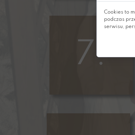
Cookies to m
podczas prz
serwisu, pers
7.