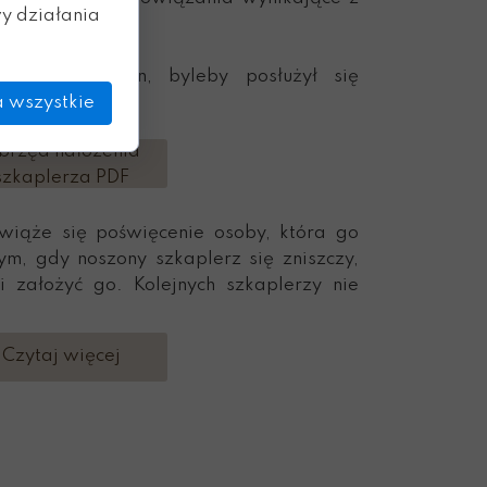
y działania
 każdy kapłan, byleby posłużył się
 wszystkie
brzęd nałożenia
szkaplerza PDF
wiąże się poświęcenie osoby, która go
m, gdy noszony szkaplerz się zniszczy,
 założyć go. Kolejnych szkaplerzy nie
Czytaj więcej