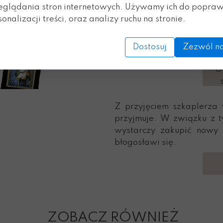
eglądania stron internetowych. Używamy ich do popraw
jego przyjęcia.
onalizacji treści, oraz analizy ruchu na stronie.
Szkaplerz może nałożyć
Dostosuj
Zezwól na
stosownym obrzędem.
O
Z przyjęciem szkaplerza 
przyjmuje. W związku z ty
wystarczy zakupić nowy i
błogosławi się.
ZOBACZ RÓWNIEŻ