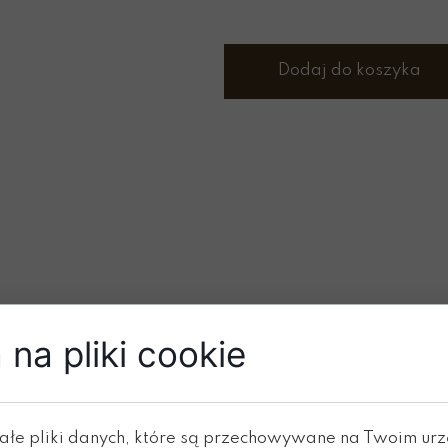
Dodaj do koszyka
na pliki cookie
O SZKAPLERZU ŚWIĘ
Szkaplerz jest
sacramenta
ałe pliki danych, które są przechowywane na Twoim ur
temu, kto nosi go z wiar