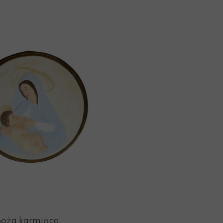
Boża karmiąca