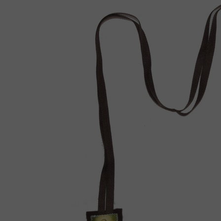
Ró
Figurki
Ka