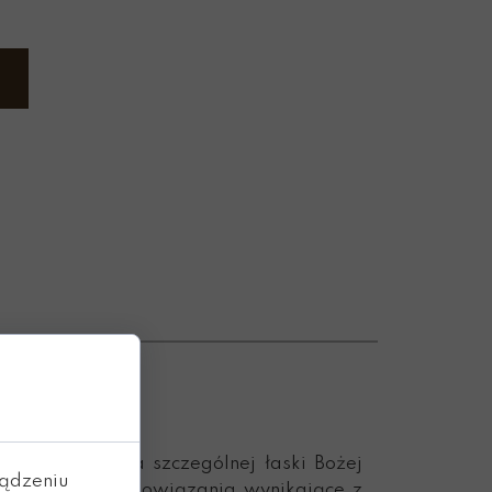
TYM
lium,
tj. udziela szczególnej łaski Bożej
ządzeniu
ą i wypełnia zobowiązania wynikające z