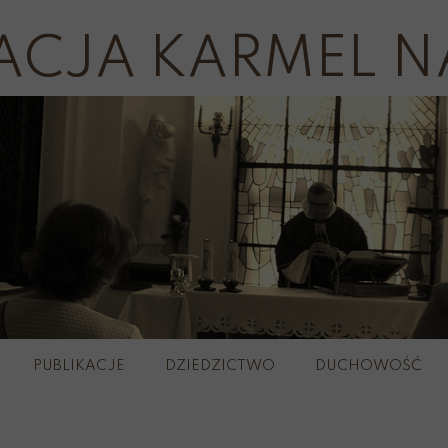
ACJA KARMEL N
PUBLIKACJE
DZIEDZICTWO
DUCHOWOŚĆ
plerze
Wirtualny 
Szkaple