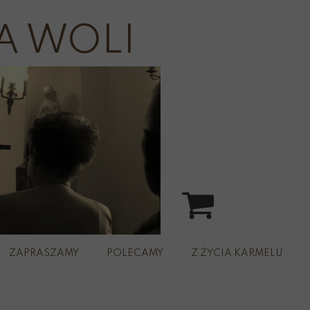
A WOLI
ZAPRASZAMY
POLECAMY
Z ŻYCIA KARMELU
spacer
rz św.