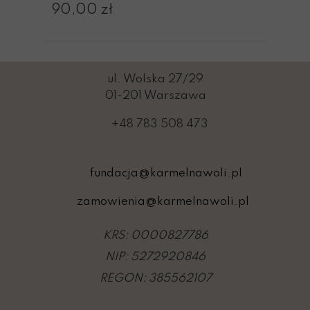
90,00 zł
ul. Wolska 27/29
01-201 Warszawa
+48 783 508 473
fundacja@karmelnawoli.pl
zamowienia@karmelnawoli.pl
KRS: 0000827786
NIP: 5272920846
REGON: 385562107