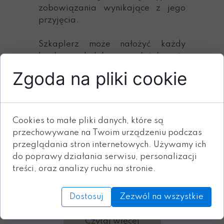
zobowiązania wynikające z jego
przyjęcia.
Szkaplerz może nałożyć każdy
kapłan, byleby posłużył się
stosownym obrzędem.
Zgoda na pliki cookie
Obrzęd nałożenia
szkaplerza PDF
Cookies to małe pliki danych, które są
Z przyjęciem szkaplerza wiąże się
przechowywane na Twoim urządzeniu podczas
poświęcenie osoby, która go
przeglądania stron internetowych. Używamy ich
przyjmuje. W związku z tym, gdy
do poprawy działania serwisu, personalizacji
noszony szkaplerz się zniszczy,
treści, oraz analizy ruchu na stronie.
wystarczy zakupić nowy i założyć
go. Kolejnych szkaplerzy nie
Dostosuj
Zezwól na wszystkie
błogosławi się.
Czytaj więcej