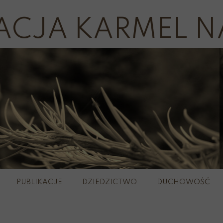
ACJA KARMEL N
PUBLIKACJE
DZIEDZICTWO
DUCHOWOŚĆ
plerze
Wirtualny 
Szkaple