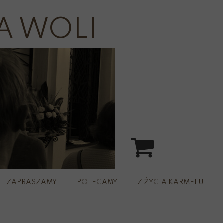
A WOLI
ZAPRASZAMY
POLECAMY
Z ŻYCIA KARMELU
spacer
rz św.