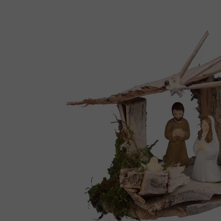
Ró
Figurki
Ka