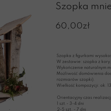
żańce
Matka Boża
Wystawy o
Szopka mniej
 i świece
I Klasztor Karmelitanek
św. J
rtki
Figury Zofii Trzcińskiej-Kamiń
Św. Teresa od D
60,00zł
Ogród Karmelu 
M. Teresa 
Relikwie i pamiątki po Sługach Bo
Mniej znane po
Szopka z figurkami wysokoś
Czyte
W zestawie: szopka z kory;
Wykończenie naturalnym 
Możliwość domówienia dod
rozmiarów szopki).
Wielkość kompozycji: ok. 13
Orientacyjny czas realizacj
1 szt.- 3-4 dni
2-5 szt. - 7 dni