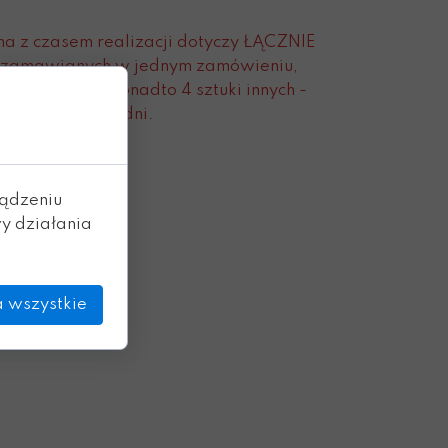
na z czasem realizacji dotyczy ŁĄCZNIE
ek zamawianych w jednym zamówieniu,
 tej figurki, ale ponadto 4 sztuki innych -
 wyniesie ok. 7 dni.
ządzeniu
y działania
 wszystkie