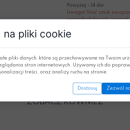
Powyżej - 14 dni
Uwaga! Ilość sztuk związa
wszystkich figurek i szop
tj. jeśli zamówisz np. 1 szt.
na pliki cookie
czas realizacji zamówienia
ałe pliki danych, które są przechowywane na Twoim ur
eglądania stron internetowych. Używamy ich do popraw
Dodaj do koszyka
onalizacji treści, oraz analizy ruchu na stronie.
Dostosuj
Zezwól na
ZOBACZ RÓWNIEŻ