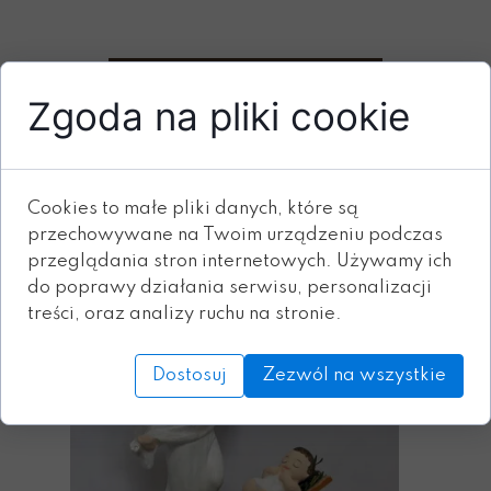
Dodaj do koszyka
Zgoda na pliki cookie
ZOBACZ RÓWNIEŻ
Cookies to małe pliki danych, które są
przechowywane na Twoim urządzeniu podczas
przeglądania stron internetowych. Używamy ich
do poprawy działania serwisu, personalizacji
treści, oraz analizy ruchu na stronie.
Dostosuj
Zezwól na wszystkie