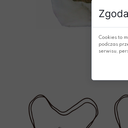
Zgoda 
Cookies to m
podczas prz
serwisu, pers