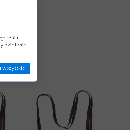
ządzeniu
y działania
 wszystkie