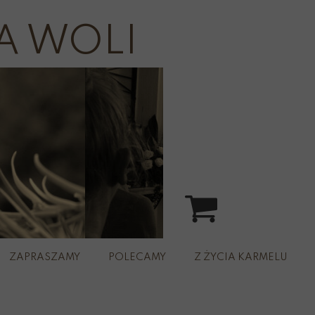
A WOLI
ZAPRASZAMY
POLECAMY
Z ŻYCIA KARMELU
spacer
rz św.