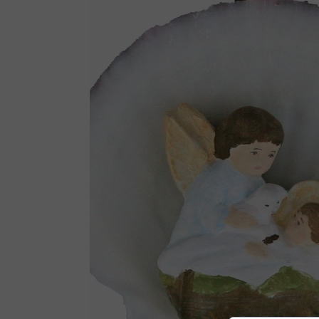
Ró
Figurki
Ka