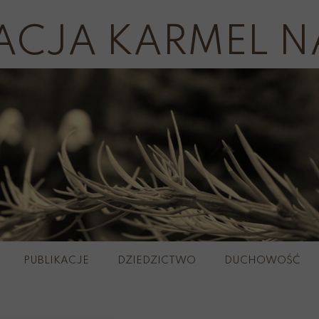
ACJA KARMEL N
PUBLIKACJE
DZIEDZICTWO
DUCHOWOŚĆ
plerze
Wirtualny 
Szkaple