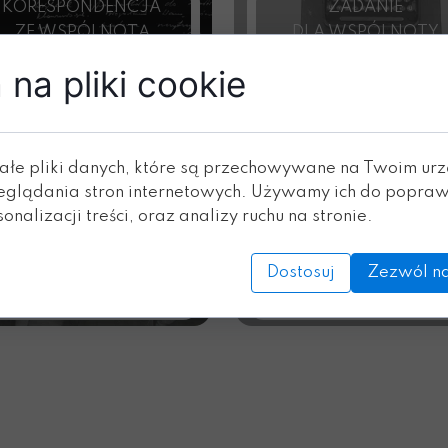
KORESPONDENCJA
ZADANIE
ZE WSPÓLNOTĄ
DLA WSPÓLNOTY
na pliki cookie
ałe pliki danych, które są przechowywane na Twoim ur
eglądania stron internetowych. Używamy ich do popraw
onalizacji treści, oraz analizy ruchu na stronie.
Dostosuj
Zezwól na
DODATEK - MIEJSCA,
DODATEK - ZOBACZ
WYDARZENIA, OSOBY
RÓWNIEŻ