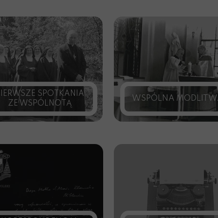
PIERWSZE SPOTKANIA
WSPÓLNA MODLITW
ZE WSPÓLNOTĄ