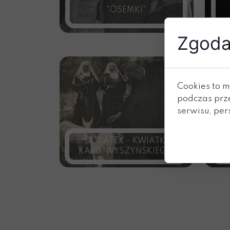
"ÓSEMKI"
Zgoda 
Cookies to m
podczas prz
serwisu, pers
DODATEK - KWIATKI
KARD. WYSZYŃSKIEGO