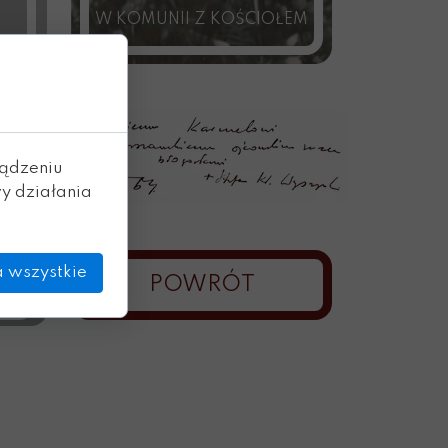
W KOMUNII Z KOŚCIOŁEM
ządzeniu
y działania
 wszystkie
POWRÓT